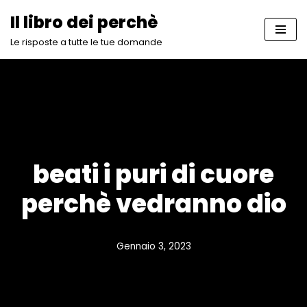
Il libro dei perchè
Vai
Le risposte a tutte le tue domande
al
contenuto
beati i puri di cuore
perchè vedranno dio
Gennaio 3, 2023