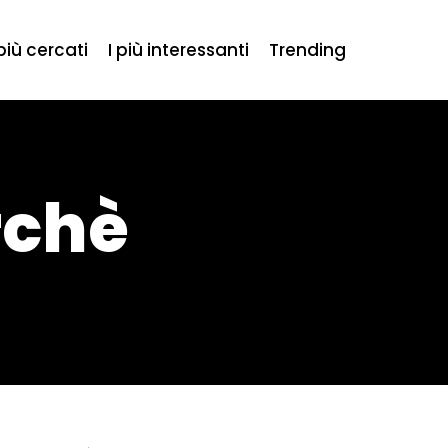
 più cercati
I più interessanti
Trending
rchè